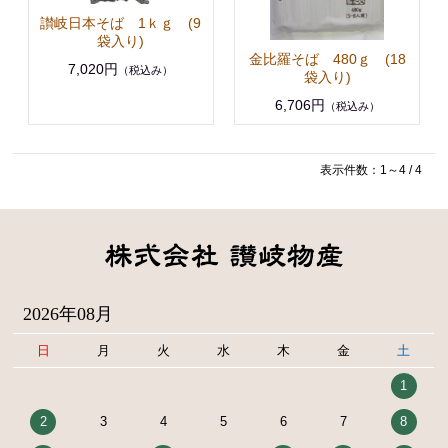
讃岐日本そば 1ｋｇ (9
袋入り)
金比羅そば 480ｇ (18
7,020円
（税込み）
袋入り)
6,706円
（税込み）
表示件数：1～4 / 4
2026年08月
日
月
火
水
木
金
土
1
2
3
4
5
6
7
8