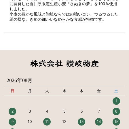
に開発した香川県限定生産小麦「さぬきの夢」を100％使用
しました。
小麦の豊かな風味と讃岐ならではの強いコシ、つるつるした
絹の様な、きめの細かいなめらかな食感が特徴です。
2026年08月
日
月
火
水
木
金
土
1
2
3
4
5
6
7
8
9
10
11
12
13
14
15